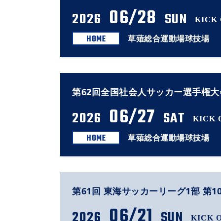
06/28
2026
SUN
KICK 
HOME
草薙総合運動場球技場
第62回全国社会人サッカー選手権大会
06/27
2026
SAT
KICK O
HOME
草薙総合運動場球技場
第61回 東海サッカーリーグ1部 第1
06/21
2026
SUN
KICK O