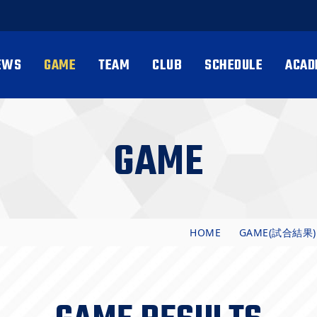
EWS
GAME
TEAM
CLUB
SCHEDULE
ACAD
GAME
HOME
GAME(試合結果)