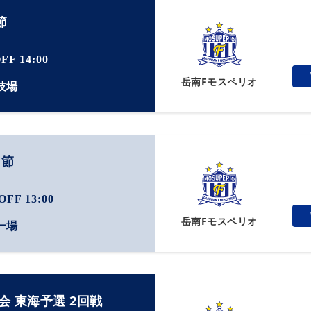
節
FF 14:00
岳南F
モスペリオ
技場
1節
OFF 13:00
岳南F
モスペリオ
ー場
 東海予選 2回戦