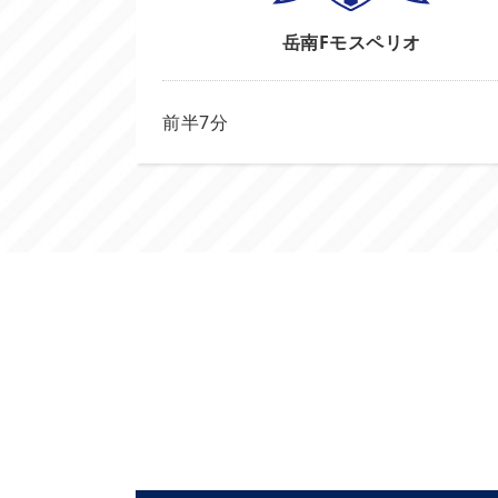
岳南F
モスペリオ
前半7分