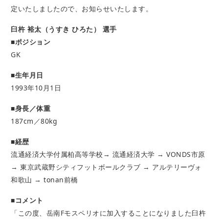
定いたしましたので、お知らせいたします。
臼杵 裕太（うすき ひろた） 選手
■ポジション
GK
■生年月日
1993年10月1日
■身長／体重
187cm／80kg
■経歴
流通経済大学付属柏高等学校→ 流通経済大学 → VONDS市原
→ 東京武蔵野シティフットボールクラブ → アルテリーヴォ
和歌山 → tonan前橋
■コメント
「この度、岳南Fモスペリオに加入することになりました臼杵