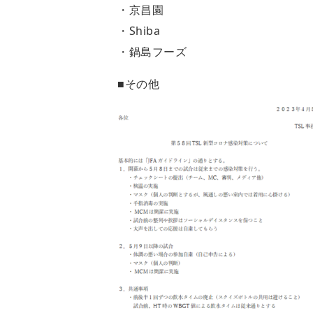
・京昌園
・Shiba
・鍋島フーズ
■その他