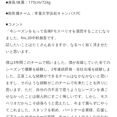
■身長/体重：175cm/72kg
■前所属チーム：常葉大学浜松キャンパスFC
■コメント
「
今シーズンをもって岳南Fモスペリオを退団することになり
ました。No.20中村彪吾です。
話したいことはたくさんありますが、なるべく短く済ませた
いと思います。
僕は3年間このチームで戦いました。僕が在籍していた全ての
シーズンで優勝を経験し、2年連続昇格・全社出場を経験しま
した。正直こんな経験ができるチームはなかなかないと思い
ますし、そのような経験がこのチームで出来たことを誇りに
思います。ただ、自分の力不足で思うようなシーズンを過ご
せなかったことは個人的にすごく悔しいです。しかし、モス
ペリオだからこそ頑張ろうと思えたし、今まで腐らずにやっ
てこれました。スタッフを初め、パートナー企業様、応援し
て下さったサポーターの皆様、チームメイトのみんなのおか