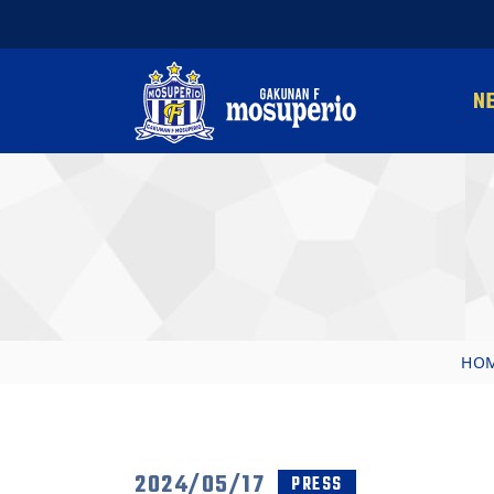
N
HO
2024/05/17
PRESS