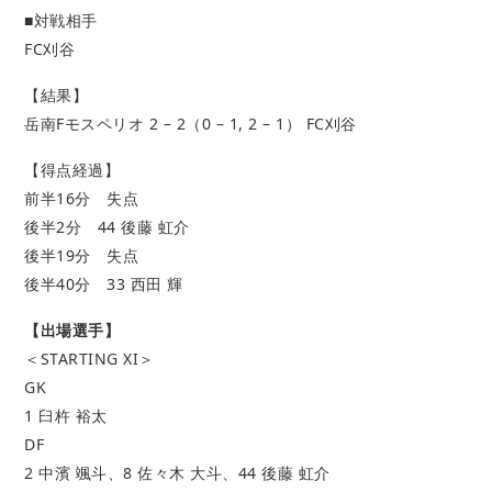
■対戦相手
FC刈谷
【結果】
岳南Fモスペリオ 2 – 2（0 –
1
,
2
– 1）
FC刈谷
【得点経過】
前半16分 失点
後半2分
44 後藤 虹介
後半19分 失点
後半40分 33
西田 輝
【出場選手】
＜STARTING XI＞
GK
1 臼杵 裕太
DF
2 中濱 颯斗、8 佐々木 大斗、44 後藤 虹介