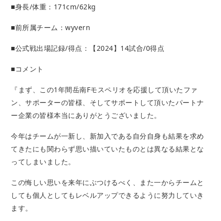
■身長/体重：171cm/62kg
■前所属チーム：
wyvern
■公式戦出場記録/得点：【2024】14試合/0得点
■コメント
『まず、この1年間岳南Fモスペリオを応援して頂いたファ
ン、サポーターの皆様、そしてサポートして頂いたパートナ
ー企業の皆様本当にありがとうございました。
今年はチームが一新し、新加入である自分自身も結果を求め
てきたにも関わらず思い描いていたものとは異なる結果とな
ってしまいました。
この悔しい思いを来年にぶつけるべく、また一からチームと
しても個人としてもレベルアップできるように努力していき
ます。