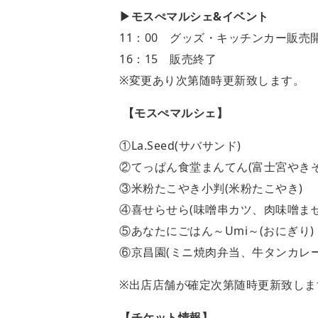
▶モスぺマルシェ&イベント
11：00 グッズ・キッチンカー販売
16：15 販売終了
※変更あり次第随時更新致します。
【モスぺマルシェ】
①La.Seed(サバサンド)
②てっぱん食堂まんてん(富士宮やき
③米粉たこやき小判(米粉たこやき)
④喜せらせら(味噌串カツ、肉味噌まぜ
⑤あなたにごはん～Umi～(おにぎり)
⑥京昌園(ミニ焼肉弁当、牛タンカレー
※出店店舗が確定次第随時更新致しま
【チケット情報】