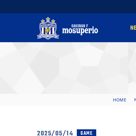
N
HOME
2025/05/14
GAME