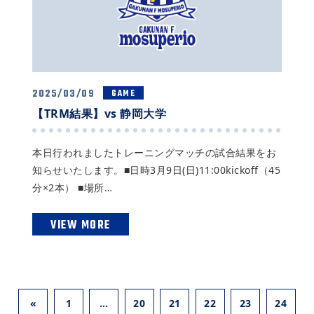
2025/03/09
GAME
【TRM結果】vs 静岡大学
本日行われましたトレーニングマッチの試合結果をお
知らせいたします。■日時3月9日(日)11:00kickoff（45
分×2本） ■場所…
VIEW MORE
«
1
…
20
21
22
23
24