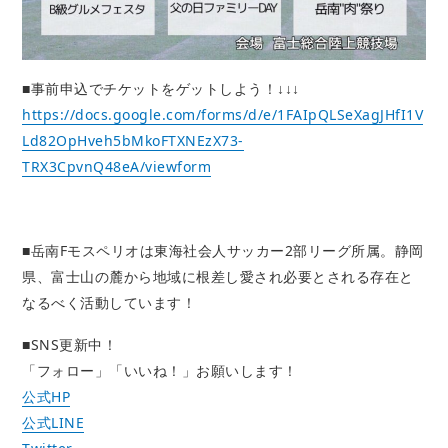
■事前申込でチケットをゲットしよう！↓↓↓
https://docs.google.com/forms/d/e/1FAIpQLSeXagJHfI1V
Ld82OpHveh5bMkoFTXNEzX73-
TRX3CpvnQ48eA/viewform
■岳南Fモスペリオは東海社会人サッカー2部リーグ所属。静岡
県、富士山の麓から地域に根差し愛され必要とされる存在と
なるべく活動しています！
■SNS更新中！
「フォロー」「いいね！」お願いします！
公式HP
公式LINE